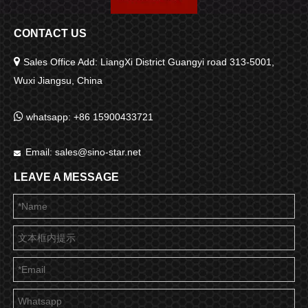
CONTACT US

Sales Office Add: LiangXi District Guangyi road 313-5001,
Wuxi Jiangsu, China

whatsapp: +86 15900433721
Email:
sales@sino-star.net

LEAVE A MESSAGE