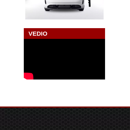
VEDIO