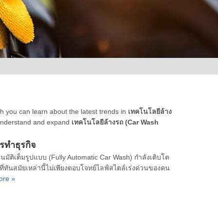
h you can learn about the latest trends in
เทคโนโลยีล้าง
r understand and expand
เทคโนโลยีล้างรถ (Car Wash
รทำธุรกิจ
มัติเต็มรูปแบบ (Fully Automatic Car Wash) กำลังเติบโต
ี่ทันสมัยเหล่านี้ไม่เพียงตอบโจทย์ไลฟ์สไตล์เร่งด่วนของคน
ore »