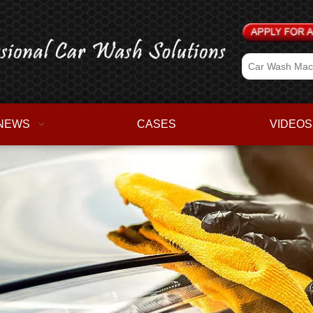
NEWS
CASES
VIDEOS