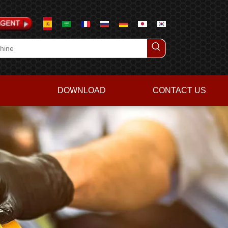
DOWNLOAD
CONTACT US