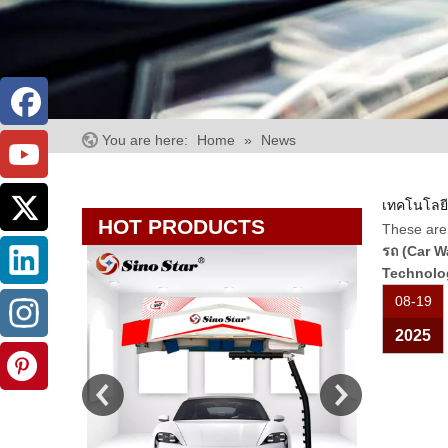
You are here:
Home
»
News
เทคโนโลยี
HOT PRODUCTS
These are 
รถ (Car 
Technolo
08-19
2025